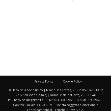
Privacy Policy
Cookie Policy
© Helyx srl a socio unico | Milano: Via Eritrea, 21 – 20157 Tel +39 02
2772 991 (Sede legale) | Roma: Viale dell'Arte, 25 - 00144
PEC helyx.srl@legalmail.it | P.IVA 07106000966 | REA MI - 1935962 |
Capitale Sociale: €40.000 i.v. | Società soggetta a direzione e
coordinamento di Tecniche Nuove S.p.A.