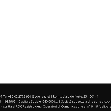
157 Tel +39 02 2772 991 (Sede legale) | Roma: Viale dell'Arte, 25 - 00144
I - 1935962 | Capitale Sociale: €40.000 i.v. | Società soggetta a direzione e co
 - Iscritta al ROC Registro degli Operatori di Comunicazione al n° 6419 (deliber