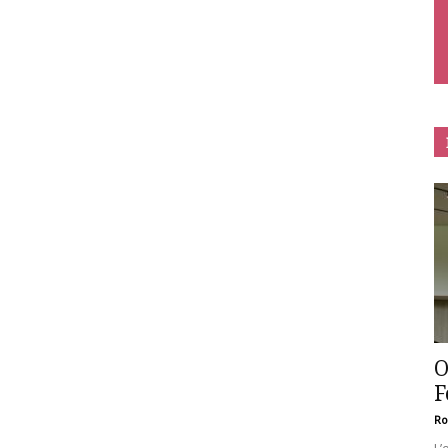
O
F
Ro
L’