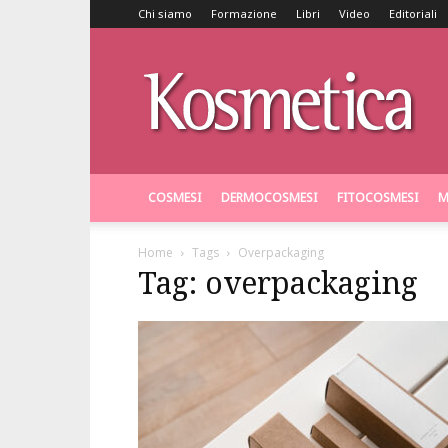
Chi siamo
Formazione
Libri
Video
Editoriali
Kosmetica
COSMESI
DERMOCOSMESI
FITOCOSMESI
M
Home
Tags
Overpackaging
Tag: overpackaging