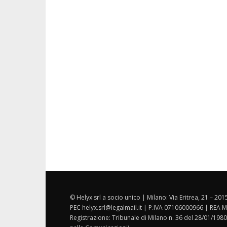
© Helyx srl a socio unico | Milano: Via Eritrea, 21 – 20
PEC helyx.srl@legalmail.it | P.IVA 07106000966 | REA M
Registrazione: Tribunale di Milano n. 36 del 28/01/1980