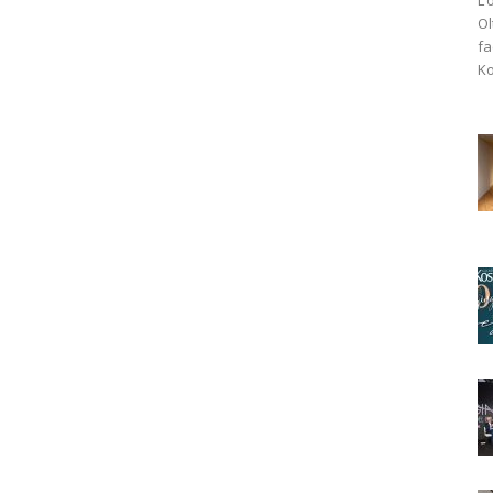
Ol
fa
Ko