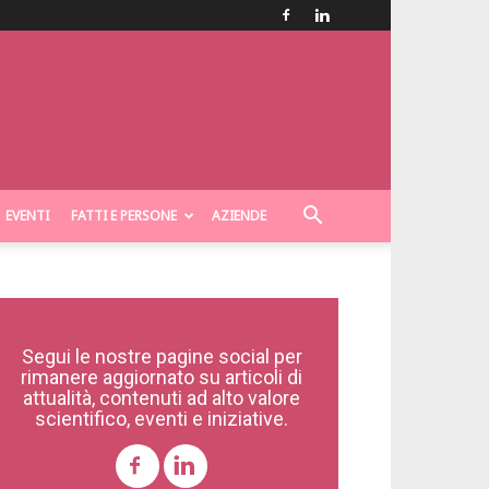
EVENTI
FATTI E PERSONE
AZIENDE
Segui le nostre pagine social per
rimanere aggiornato su articoli di
attualità, contenuti ad alto valore
scientifico, eventi e iniziative.