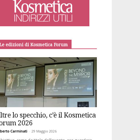
Le edizioni di Kosmetica Forum
ltre lo specchio, c’è il Kosmetica
orum 2026
berto Carminati
-
29 Maggio 2026
obiettivo, come da titolo dell’evento, era guardare