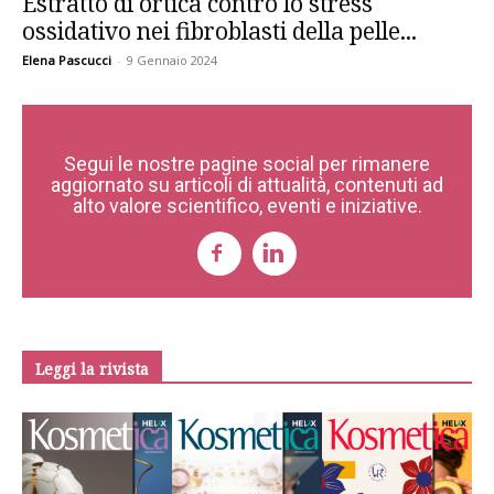
Estratto di ortica contro lo stress
ossidativo nei fibroblasti della pelle...
Elena Pascucci
-
9 Gennaio 2024
Segui le nostre pagine social per rimanere
aggiornato su articoli di attualità, contenuti ad
alto valore scientifico, eventi e iniziative.
Leggi la rivista