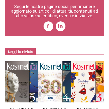
Segui le nostre pagine social per rimanere
aggiornato su articoli di attualità, contenuti ad
alto valore scientifico, eventi e iniziative.
Leggi la rivista
n.5 – Giugno 2026
n.4 – Maggio 2026
n.3 – Aprile 2026