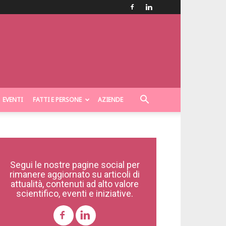
EVENTI
FATTI E PERSONE
AZIENDE
Segui le nostre pagine social per
rimanere aggiornato su articoli di
attualità, contenuti ad alto valore
scientifico, eventi e iniziative.