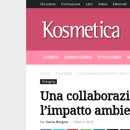
Chi siamo
Formazione
Libri
Video
Editoriali
Kosmetica
COSMESI
DERMOCOSMESI
FITOCOSMESI
M
Home
Packaging
Una collaborazione per ridurre 
Packaging
Una collaborazi
l’impatto ambien
Da
Ilaria Borgna
-
2 Marzo 2015