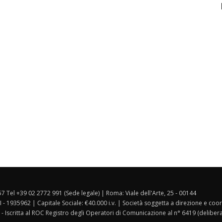
157 Tel +39 02 2772 991 (Sede legale) | Roma: Viale dell'Arte, 25 - 00144
I - 1935962 | Capitale Sociale: €40.000 i.v. | Società soggetta a direzione e co
 - Iscritta al ROC Registro degli Operatori di Comunicazione al n° 6419 (deliber