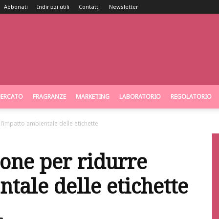
Abbonati
Indirizzi utili
Contatti
Newsletter
ERCATO
FRAGRANZE
MARKETING
LABORATORIO
REGOLATORIO
l’impatto ambientale delle etichette
one per ridurre
tale delle etichette