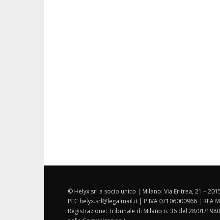
© Helyx srl a socio unico | Milano: Via Eritrea, 21 – 20
PEC helyx.srl@legalmail.it | P.IVA 07106000966 | REA M
Registrazione: Tribunale di Milano n. 36 del 28/01/1980