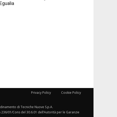
Egualia
Privacy Policy
Cookie Policy
ordinamento di Tecniche Nuove S.p.A.
a 236/01/Cons del 30.6.01 dell’Autorità per le Garanzie