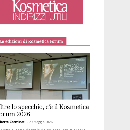
Le edizioni di Kosmetica Forum
ltre lo specchio, c’è il Kosmetica
orum 2026
berto Carminati
-
29 Maggio 2026
obiettivo, come da titolo dell’evento, era guardare