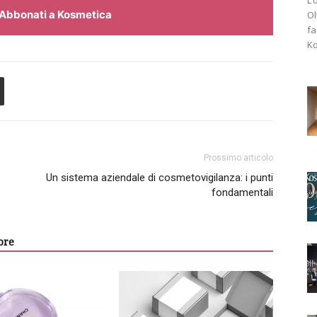
Abbonati a Kosmetica
Ol
fa
Ko
Prossimo articolo
Un sistema aziendale di cosmetovigilanza: i punti
fondamentali
ore