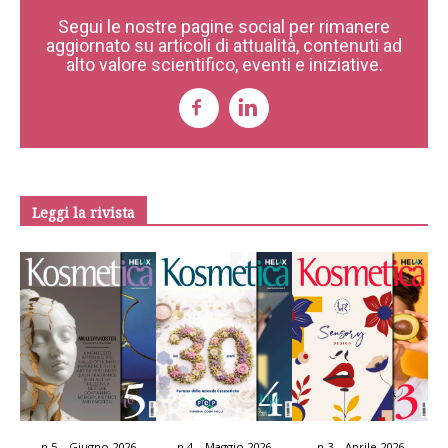
Segui le nostre pagine social per rimanere
aggiornato su articoli di attualità, contenuti ad
alto valore scientifico, eventi e iniziative.
Leggi la rivista
n.5 – Giugno 2026
n.4 – Maggio 2026
n.3 – Aprile 2026