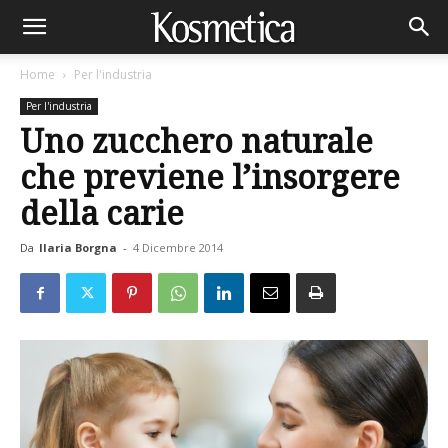
Home
Per l'industria
Per l'industria
Uno zucchero naturale
che previene l’insorgere
della carie
Da
Ilaria Borgna
-
4 Dicembre 2014