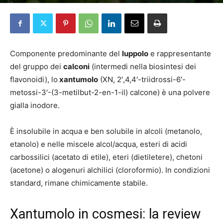
Da
Elena Pascucci
-
10 Febbraio 2025
Componente predominante del
luppolo
e rappresentante
del gruppo dei
calconi
(intermedi nella biosintesi dei
flavonoidi), lo
xantumolo
(XN, 2′,4,4′-triidrossi-6′-
metossi-3′-(3-metilbut-2-en-1-il) calcone) è una polvere
gialla inodore.
È insolubile in acqua e ben solubile in alcoli (metanolo,
etanolo) e nelle miscele alcol/acqua, esteri di acidi
carbossilici (acetato di etile), eteri (dietiletere), chetoni
(acetone) o alogenuri alchilici (cloroformio). In condizioni
standard, rimane chimicamente stabile.
Xantumolo in cosmesi: la review