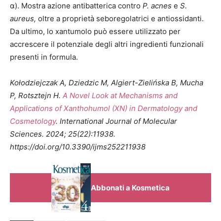
α). Mostra azione antibatterica contro
P. acnes
e
S.
aureus,
oltre a proprietà seboregolatrici e antiossidanti.
Da ultimo, lo xantumolo può essere utilizzato per
accrescere il potenziale degli altri ingredienti funzionali
presenti in formula.
Kołodziejczak A, Dziedzic M, Algiert-Zielińska B, Mucha
P, Rotsztejn H.
A Novel Look at Mechanisms and
Applications of Xanthohumol (XN) in Dermatology and
Cosmetology
. International Journal of Molecular
Sciences. 2024; 25(22):11938.
https://doi.org/10.3390/ijms252211938
Abbonati a Kosmetica