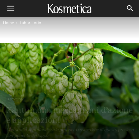
Home
Laboratorio
Laboratorio
Xantumolo: meccanismi d’azione
e applicazioni
Uno studio approfondisce le proprietà cosmetiche di questo prezioso
componente del luppo