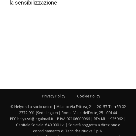
la sensibilizzazione
Privacy Policy
Cookie Policy
© Helyx srl a socio unico | Milano: Via Eritrea, 21 – 20157 Tel +39 02
2772 991 (Sede legale) | Roma: Viale dell'Arte, 25 - 00144
PEC helyx.srl@legalmail.it | P.IVA 07106000966 | REA MI - 1935962 |
Capitale Sociale: €40.000 i.v. | Società soggetta a direzione e
coordinamento di Tecniche Nuove S.p.A.