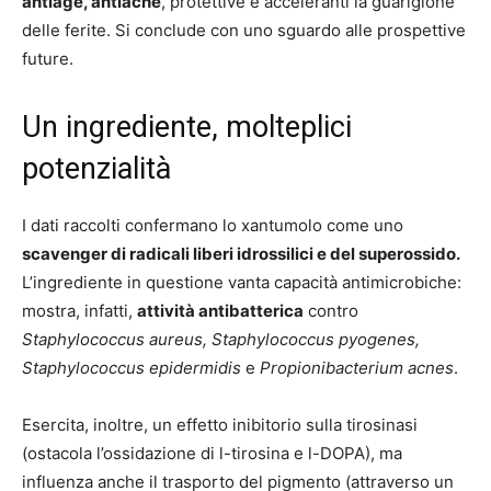
antiage, antiacne
, protettive e acceleranti la guarigione
delle ferite. Si conclude con uno sguardo alle prospettive
future.
Un ingrediente, molteplici
potenzialità
I dati raccolti confermano lo xantumolo come uno
scavenger di radicali liberi idrossilici e del superossido.
L’ingrediente in questione vanta capacità antimicrobiche:
mostra, infatti,
attività antibatterica
contro
Staphylococcus aureus, Staphylococcus pyogenes,
Staphylococcus epidermidis
e
Propionibacterium acnes
.
Esercita, inoltre, un effetto inibitorio sulla tirosinasi
(ostacola l’ossidazione di l-tirosina e l-DOPA), ma
influenza anche il trasporto del pigmento (attraverso un