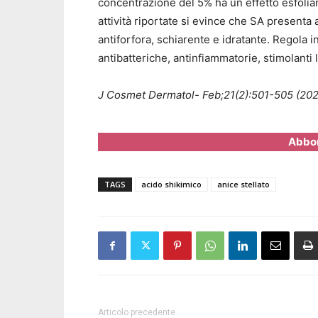
concentrazione del 5% ha un effetto esfoliant
attività riportate si evince che SA presenta a
antiforfora, schiarente e idratante. Regola i
antibatteriche, antinfiammatorie, stimolanti l
J Cosmet Dermatol- Feb;21(2):501-505 (202
Abbon
TAGS
acido shikimico
anice stellato
Articolo precedente