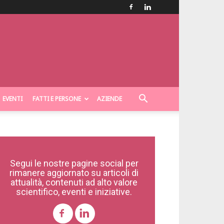
EVENTI
FATTI E PERSONE
AZIENDE
Segui le nostre pagine social per
rimanere aggiornato su articoli di
attualità, contenuti ad alto valore
scientifico, eventi e iniziative.