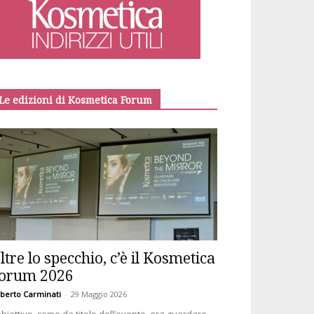
Le edizioni di Kosmetica Forum
ltre lo specchio, c’è il Kosmetica
orum 2026
berto Carminati
-
29 Maggio 2026
obiettivo, come da titolo dell’evento, era guardare