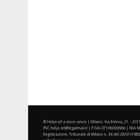
© Helyx srl a socio unico | Milano: Via Eritrea, 21 – 20
PEC helyx.srl@legalmail.it | P.IVA 07106000966 | REA M
Registrazione: Tribunale di Milano n. 36 del 28/01/1980