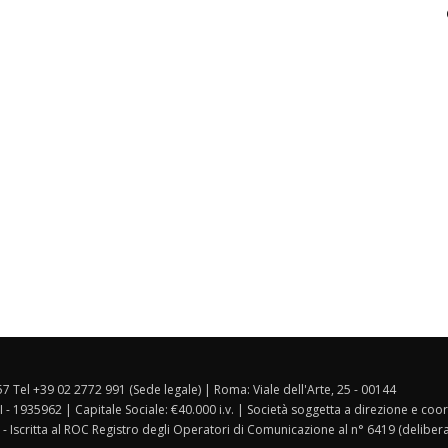
157 Tel +39 02 2772 991 (Sede legale) | Roma: Viale dell'Arte, 25 - 00144
I - 1935962 | Capitale Sociale: €40.000 i.v. | Società soggetta a direzione e co
 - Iscritta al ROC Registro degli Operatori di Comunicazione al n° 6419 (deliber