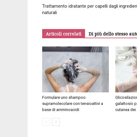
Trattamento idratante per capelli dagli ingredien
naturali
Articoli correlati
Di più dello stesso aut
Formulare uno shampoo
Glicosilazi
supramolecolare con tensioattivi a
galattosio p
base di amminoacidi
cutanea dei