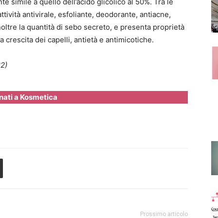
e simile a quello dell’acido glicolico al 50%. Tra le
ttività antivirale, esfoliante, deodorante, antiacne,
noltre la quantità di sebo secreto, e presenta proprietà
a crescita dei capelli, antietà e antimicotiche.
2)
ati a Kosmetica
Prossimo articolo