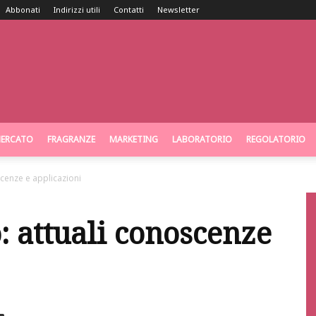
Abbonati
Indirizzi utili
Contatti
Newsletter
ERCATO
FRAGRANZE
MARKETING
LABORATORIO
REGOLATORIO
scenze e applicazioni
: attuali conoscenze