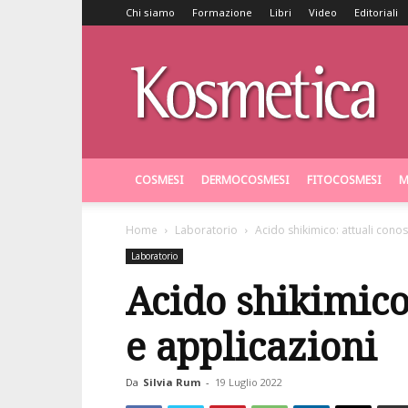
Chi siamo
Formazione
Libri
Video
Editoriali
Kosmetica
COSMESI
DERMOCOSMESI
FITOCOSMESI
M
Home
Laboratorio
Acido shikimico: attuali cono
Laboratorio
Acido shikimico
e applicazioni
Da
Silvia Rum
-
19 Luglio 2022