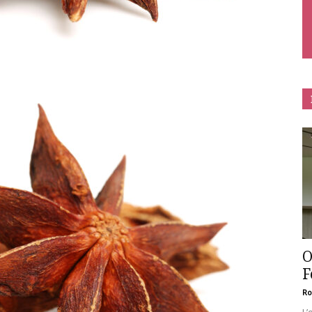
O
F
Ro
L’