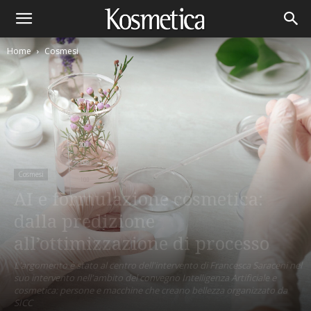
Home
Cosmesi
Cosmesi
AI e formulazione cosmetica:
dalla predizione
all’ottimizzazione di processo
L'argomento è stato al centro dell'intervento di Francesca Saraceni nel
suo intervento nell'ambito del convegno Intelligenza Artificiale e
cosmetica: persone e macchine che creano bellezza organizzato da
SICC