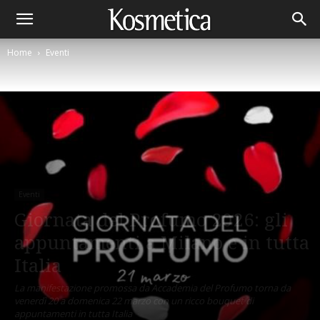
Home
Eventi
Eventi
Giornata del Profumo 2026: gli
appuntamenti a Milano e in tutta
Italia
La manifestazione promossa da Accademia del Profumo torna da
venerdì 20 a domenica 22 marzo con un ricco bouquet di
appuntamenti in tutta Italia