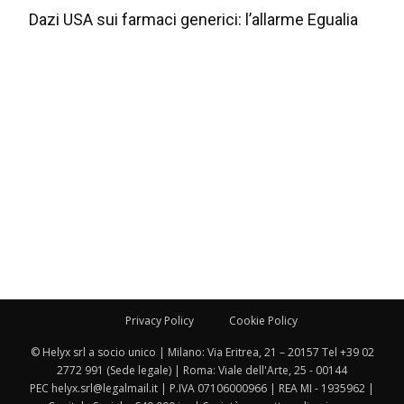
Dazi USA sui farmaci generici: l’allarme Egualia
Privacy Policy
Cookie Policy
© Helyx srl a socio unico | Milano: Via Eritrea, 21 – 20157 Tel +39 02
2772 991 (Sede legale) | Roma: Viale dell'Arte, 25 - 00144
PEC helyx.srl@legalmail.it | P.IVA 07106000966 | REA MI - 1935962 |