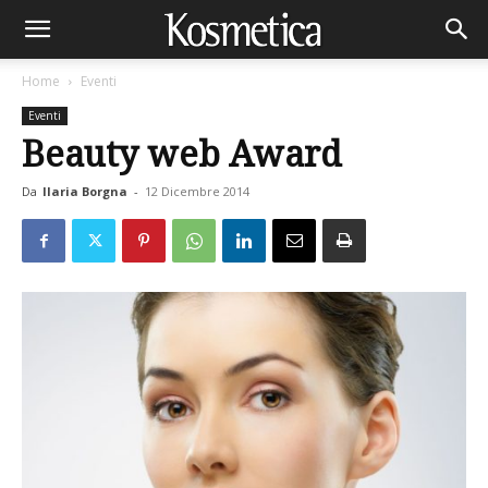
Home
Eventi
Eventi
Beauty web Award
Da
Ilaria Borgna
-
12 Dicembre 2014