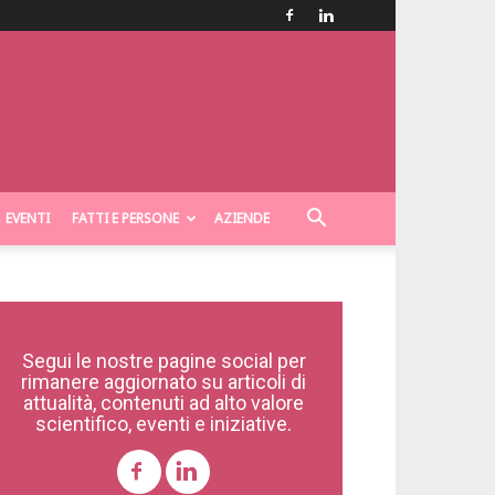
EVENTI
FATTI E PERSONE
AZIENDE
Segui le nostre pagine social per
rimanere aggiornato su articoli di
attualità, contenuti ad alto valore
scientifico, eventi e iniziative.