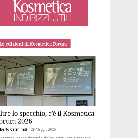
Le edizioni di Kosmetica Forum
ltre lo specchio, c’è il Kosmetica
orum 2026
berto Carminati
-
29 Maggio 2026
obiettivo, come da titolo dell’evento, era guardare