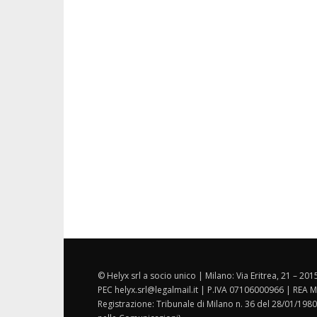
© Helyx srl a socio unico | Milano: Via Eritrea, 21 – 20
PEC helyx.srl@legalmail.it | P.IVA 07106000966 | REA M
Registrazione: Tribunale di Milano n. 36 del 28/01/1980