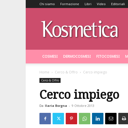
Chi siamo
Formazione
Libri
Video
Editoriali
Kosmetica
COSMESI
DERMOCOSMESI
FITOCOSMESI
M
Home
Cerco & Offro
Cerco impiego
Cerco & Offro
Cerco impiego
Da
Ilaria Borgna
-
9 Ottobre 2013