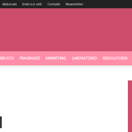
Abbonati
Indirizzi utili
Contatti
Newsletter
ERCATO
FRAGRANZE
MARKETING
LABORATORIO
REGOLATORIO