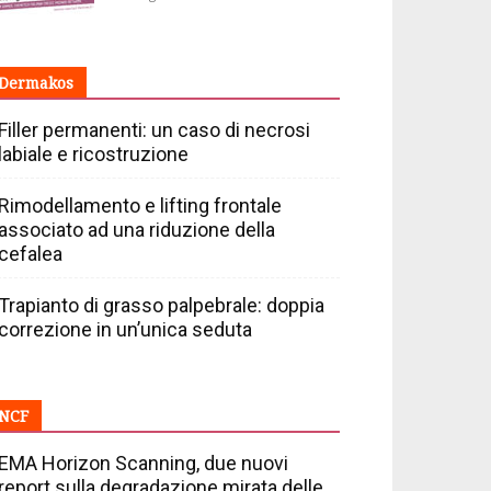
Dermakos
Filler permanenti: un caso di necrosi
labiale e ricostruzione
Rimodellamento e lifting frontale
associato ad una riduzione della
cefalea
Trapianto di grasso palpebrale: doppia
correzione in un’unica seduta
NCF
EMA Horizon Scanning, due nuovi
report sulla degradazione mirata delle