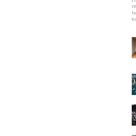
Ol
fa
Ko