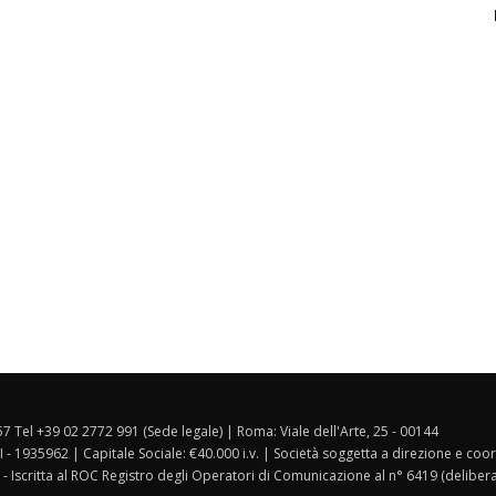
157 Tel +39 02 2772 991 (Sede legale) | Roma: Viale dell'Arte, 25 - 00144
I - 1935962 | Capitale Sociale: €40.000 i.v. | Società soggetta a direzione e co
 - Iscritta al ROC Registro degli Operatori di Comunicazione al n° 6419 (deliber