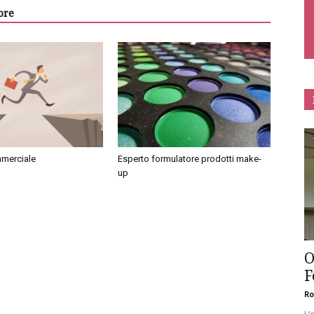
ore
merciale
Esperto formulatore prodotti make-
up
O
F
Ro
L’