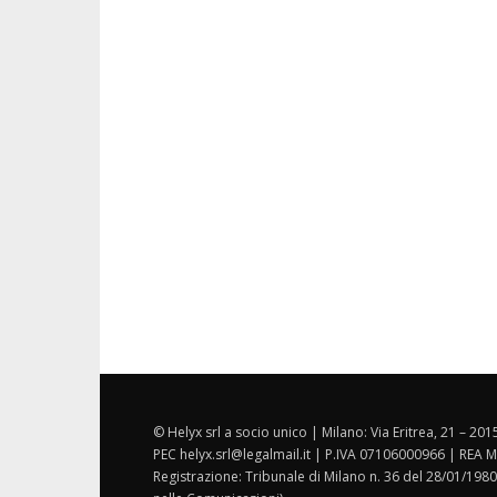
© Helyx srl a socio unico | Milano: Via Eritrea, 21 – 20
PEC helyx.srl@legalmail.it | P.IVA 07106000966 | REA M
Registrazione: Tribunale di Milano n. 36 del 28/01/1980