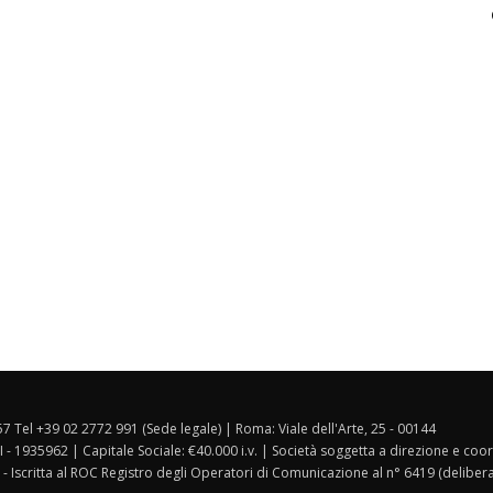
157 Tel +39 02 2772 991 (Sede legale) | Roma: Viale dell'Arte, 25 - 00144
I - 1935962 | Capitale Sociale: €40.000 i.v. | Società soggetta a direzione e co
 - Iscritta al ROC Registro degli Operatori di Comunicazione al n° 6419 (deliber