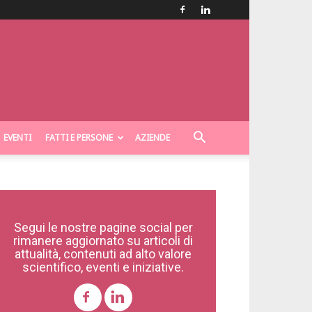
EVENTI
FATTI E PERSONE
AZIENDE
Segui le nostre pagine social per
rimanere aggiornato su articoli di
attualità, contenuti ad alto valore
scientifico, eventi e iniziative.