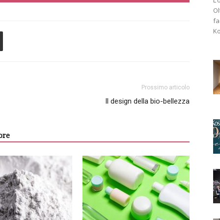
Ol
fa
Ko
Prossimo articolo
Il design della bio-bellezza
ore