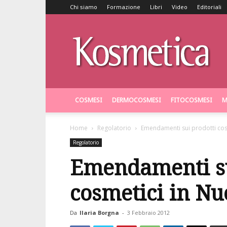
Chi siamo
Formazione
Libri
Video
Editoriali
Kosmetica
COSMESI
DERMOCOSMESI
FITOCOSMESI
M
Home
Regolatorio
Emendamenti sui prodotti cos
Regolatorio
Emendamenti su
cosmetici in N
Da
Ilaria Borgna
-
3 Febbraio 2012