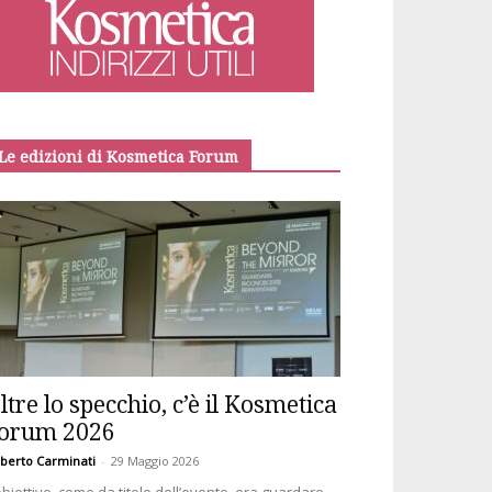
Le edizioni di Kosmetica Forum
ltre lo specchio, c’è il Kosmetica
orum 2026
berto Carminati
-
29 Maggio 2026
obiettivo, come da titolo dell’evento, era guardare