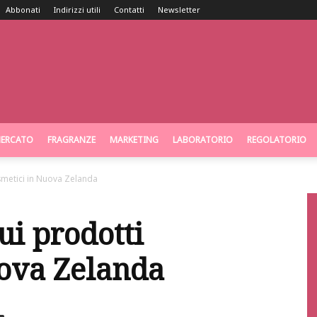
Abbonati
Indirizzi utili
Contatti
Newsletter
ERCATO
FRAGRANZE
MARKETING
LABORATORIO
REGOLATORIO
metici in Nuova Zelanda
i prodotti
uova Zelanda