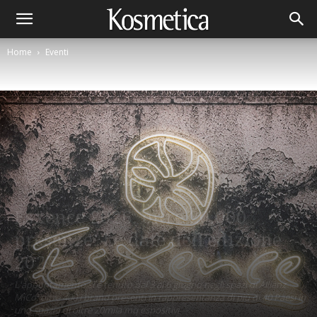
Home
Eventi
Eventi
Esxence 2026: oltre 20.000
presenze. Le date dell’edizione
2027
L'appuntamento si è tenuto dal 3 al 6 giugno negli spazi di Allianz
MiCo: oltre 400 i brand presenti in rappresentanza di più di 40 Paesi in
uno spazio di oltre 20mila mq espositivi