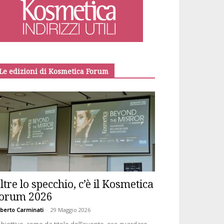
Le edizioni di Kosmetica Forum
ltre lo specchio, c’è il Kosmetica
orum 2026
berto Carminati
-
29 Maggio 2026
obiettivo, come da titolo dell’evento, era guardare