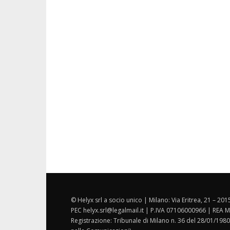
© Helyx srl a socio unico | Milano: Via Eritrea, 21 – 20
PEC helyx.srl@legalmail.it | P.IVA 07106000966 | REA M
Registrazione: Tribunale di Milano n. 36 del 28/01/1980