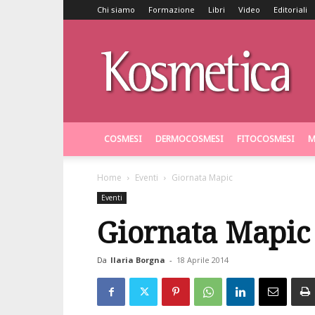
Chi siamo
Formazione
Libri
Video
Editoriali
Kosmetica
COSMESI
DERMOCOSMESI
FITOCOSMESI
M
Home
Eventi
Giornata Mapic
Eventi
Giornata Mapic
Da
Ilaria Borgna
-
18 Aprile 2014