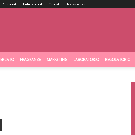
Abbonati
Indirizzi utili
Contatti
Newsletter
ERCATO
FRAGRANZE
MARKETING
LABORATORIO
REGOLATORIO