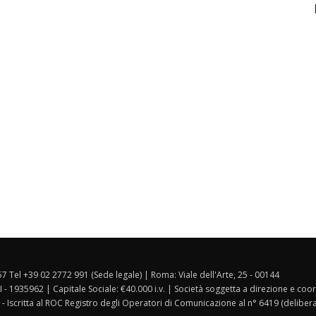
157 Tel +39 02 2772 991 (Sede legale) | Roma: Viale dell'Arte, 25 - 00144
I - 1935962 | Capitale Sociale: €40.000 i.v. | Società soggetta a direzione e co
 - Iscritta al ROC Registro degli Operatori di Comunicazione al n° 6419 (deliber