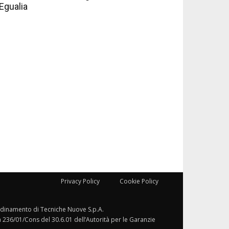
Egualia
Privacy Policy
Cookie Policy
ordinamento di Tecniche Nuove S.p.A.
a 236/01/Cons del 30.6.01 dell’Autorità per le Garanzie