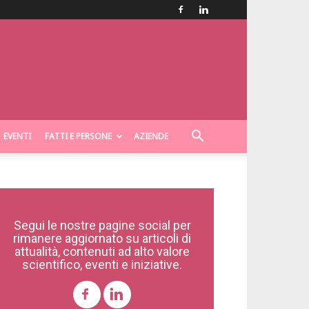
EVENTI
FATTI E PERSONE
AZIENDE
Segui le nostre pagine social per
rimanere aggiornato su articoli di
attualità, contenuti ad alto valore
scientifico, eventi e iniziative.