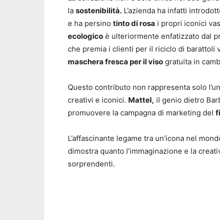
la
sostenibilità.
L’azienda ha infatti introdot
e ha persino
tinto di rosa
i propri iconici va
ecologico
è ulteriormente enfatizzato dal p
che premia i clienti per il riciclo di barattol
maschera fresca per il viso
gratuita in cambi
Questo contributo non rappresenta solo l’u
creativi e iconici.
Mattel,
il genio dietro Bar
promuovere la campagna di marketing del
f
L’affascinante legame tra un’icona nel mondo
dimostra quanto l’immaginazione e la creati
sorprendenti.