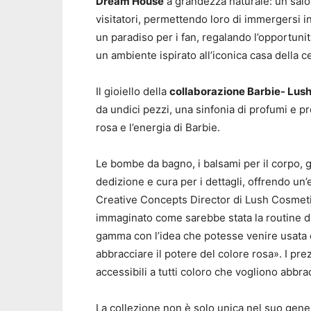
Dream House
a grandezza naturale: un salo
visitatori, permettendo loro di immergersi 
un paradiso per i fan, regalando l’opportunità
un ambiente ispirato all’iconica casa della 
Il gioiello della
collaborazione Barbie- Lus
da undici pezzi, una sinfonia di profumi e pr
rosa e l’energia di Barbie.
Le bombe da bagno, i balsami per il corpo, g
dedizione e cura per i dettagli, offrendo u
Creative Concepts Director di Lush Cosme
immaginato come sarebbe stata la routine d
gamma con l’idea che potesse venire usata e
abbracciare il potere del colore rosa». I pre
accessibili a tutti coloro che vogliono abbrac
La collezione non è solo unica nel suo gene