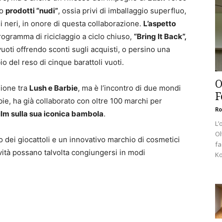
to
prodotti “nudi”
, ossia privi di imballaggio superfluo,
si neri, in onore di questa collaborazione.
L’aspetto
rogramma di riciclaggio a ciclo chiuso,
“Bring It Back”,
i vuoti offrendo sconti sugli acquisti, o persino una
o del reso di cinque barattoli vuoti.
O
nione tra
Lush e Barbie
, ma è l’incontro di due mondi
F
bie, ha già collaborato con oltre 100 marchi per
Ro
ilm sulla sua iconica bambola
.
L’
Ol
 dei giocattoli e un innovativo marchio di cosmetici
fa
vità possano talvolta congiungersi in modi
Ko