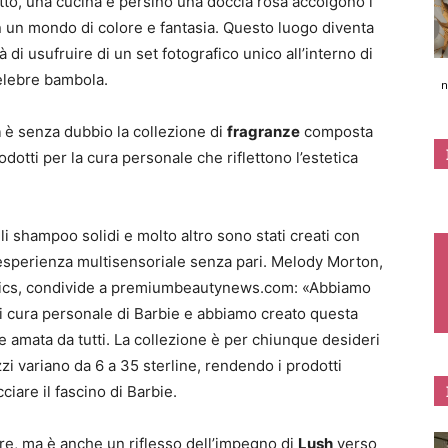
tto, una cucina e persino una doccia rosa accolgono i
in un mondo di colore e fantasia. Questo luogo diventa
 di usufruire di un set fotografico unico all’interno di
celebre bambola.
n
h
è senza dubbio la collezione di
fragranze
composta
odotti per la cura personale che riflettono l’estetica
li shampoo solidi e molto altro sono stati creati con
n’esperienza multisensoriale senza pari. Melody Morton,
tics, condivide a premiumbeautynews.com: «Abbiamo
i cura personale di Barbie e abbiamo creato questa
 amata da tutti. La collezione è per chiunque desideri
zzi variano da 6 a 35 sterline, rendendo i prodotti
ciare il fascino di Barbie.
re, ma è anche un riflesso dell’impegno di
Lush
verso