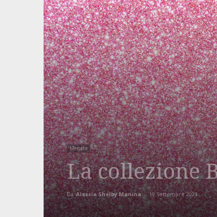
Mercato
La collezione 
Da
Alessia Shelby Manina
-
19 Settembre 2023