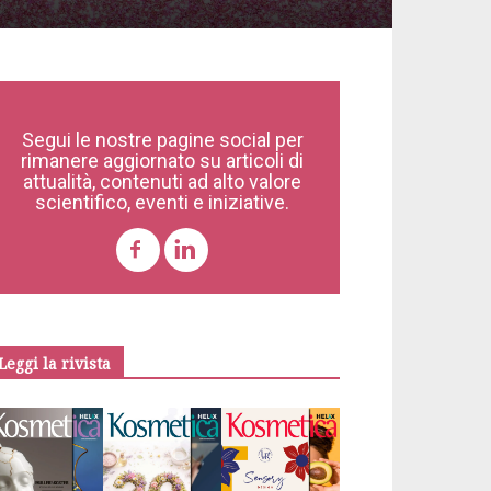
Segui le nostre pagine social per
rimanere aggiornato su articoli di
attualità, contenuti ad alto valore
scientifico, eventi e iniziative.
Leggi la rivista