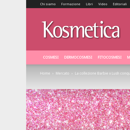
Chi siamo
Formazione
Libri
Video
Editoriali
Kosmetica
COSMESI
DERMOCOSMESI
FITOCOSMESI
M
Home
Mercato
La collezione Barbie x Lush conq