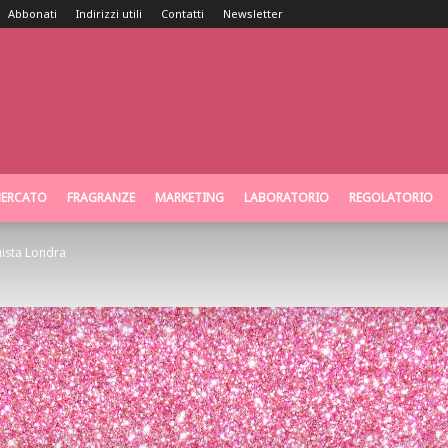
Abbonati
Indirizzi utili
Contatti
Newsletter
ERCATO
FRAGRANZE
MARKETING
LABORATORIO
REGOLATORIO
uista Londra