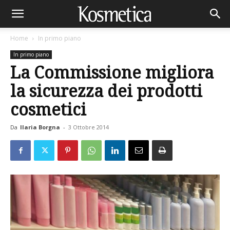
Home
In primo piano
In primo piano
La Commissione migliora
la sicurezza dei prodotti
cosmetici
Da
Ilaria Borgna
-
3 Ottobre 2014