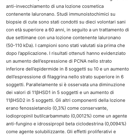
anti-invecchiamento di una lozione cosmetica
contenente Ialuronano. Studi immunoistochimici su
biopsie di cute sono stati condotti su dieci volontari sani
con età superiore a 60 anni, in seguito a un trattamento di
due settimane con una lozione contenente Ialuronano
(50-110 kDa). I campioni sono stati valutati sia prima che
dopo l’applicazione. I risultati ottenuti hanno evidenziato
un aumento dell’espressione di PCNA nello strato
inferiore dell’epidermide in 8 soggetti su 10 e un aumento
dell’espressione di filaggrina nello strato superiore in 6
soggetti. Parallelamente si è osservata una diminuzione
dei valori di 11βHSD1 in 5 soggetti e un aumento di
11βHSD2 in 5 soggetti. Gli altri componenti della lozione
erano fenossietanolo (0,3%) come conservante,
iodiopropinil butilcarbammato (0,0012%) come un agente
anti-fungino e idrossipropil beta ciclodestrina (0,0094%)
come agente solubilizzante. Gli effetti proliferativi e