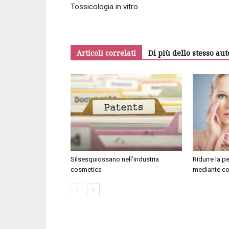
Tossicologia in vitro
Articoli correlati
Di più dello stesso aut
Silsesquiossano nell’industria
Ridurre la p
cosmetica
mediante co