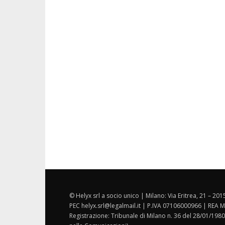
© Helyx srl a socio unico | Milano: Via Eritrea, 21 – 20
PEC helyx.srl@legalmail.it | P.IVA 07106000966 | REA M
Registrazione: Tribunale di Milano n. 36 del 28/01/1980