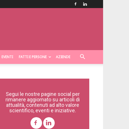
EVENTI
FATTI E PERSONE
AZIENDE
Segui le nostre pagine social per
rimanere aggiornato su articoli di
attualità, contenuti ad alto valore
scientifico, eventi e iniziative.