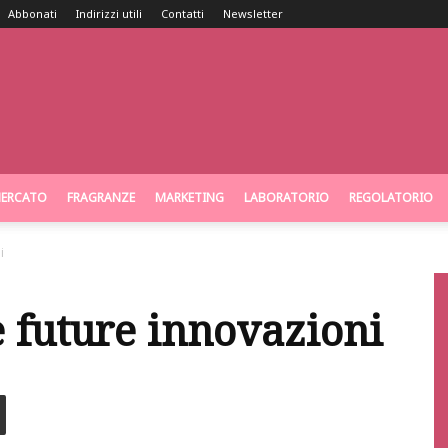
Abbonati
Indirizzi utili
Contatti
Newsletter
ERCATO
FRAGRANZE
MARKETING
LABORATORIO
REGOLATORIO
i
 future innovazioni