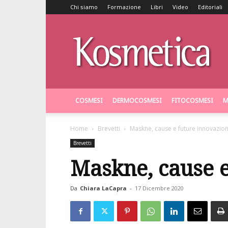
Chi siamo
Formazione
Libri
Video
Editoriali
Kosmetica
COSMESI
DERMOCOSMESI
FITOCOSMESI
M
Home
Brevetti
Maskne, cause e future innovazion
Brevetti
Maskne, cause e
Da
Chiara LaCapra
-
17 Dicembre 2020