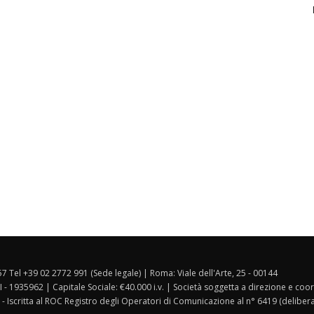
157 Tel +39 02 2772 991 (Sede legale) | Roma: Viale dell'Arte, 25 - 00144
I - 1935962 | Capitale Sociale: €40.000 i.v. | Società soggetta a direzione e co
 - Iscritta al ROC Registro degli Operatori di Comunicazione al n° 6419 (deliber