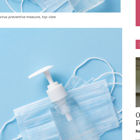
avirus preventive measure, top view
O
F
Ro
L’