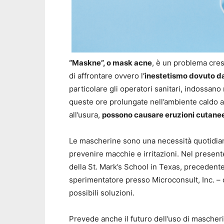
“Maskne”, o mask acne
, è un problema cre
di affrontare ovvero l
’inestetismo dovuto da
particolare gli operatori sanitari, indossan
queste ore prolungate nell’ambiente caldo al
all’usura,
possono causare eruzioni cutanee e
Le mascherine sono una necessità quotidia
prevenire macchie e irritazioni. Nel present
della St. Mark’s School in Texas, precedent
sperimentatore presso Microconsult, Inc. – 
possibili soluzioni.
Prevede anche il futuro dell’uso di mascheri