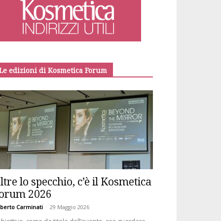
Le edizioni di Kosmetica Forum
ltre lo specchio, c’è il Kosmetica
orum 2026
berto Carminati
-
29 Maggio 2026
obiettivo, come da titolo dell’evento, era guardare