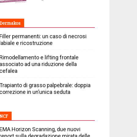
Dermakos
Filler permanenti: un caso di necrosi
labiale e ricostruzione
Rimodellamento e lifting frontale
associato ad una riduzione della
cefalea
Trapianto di grasso palpebrale: doppia
correzione in un’unica seduta
NCF
EMA Horizon Scanning, due nuovi
report sulla degradazione mirata delle