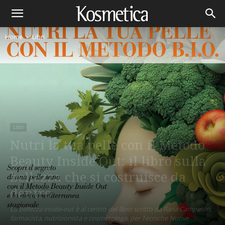
Home
Libri
Libri
Nutri la tua pelle con il Metodo
Beauty Inside Out: il libro sulla
bellezza che si costruisce da
dentro
La bellezza inside-out è al centro del libro scritto da Ilaria Campestri,
farmacista, nutrizionista e cosmetologa, per Tecniche Nuove