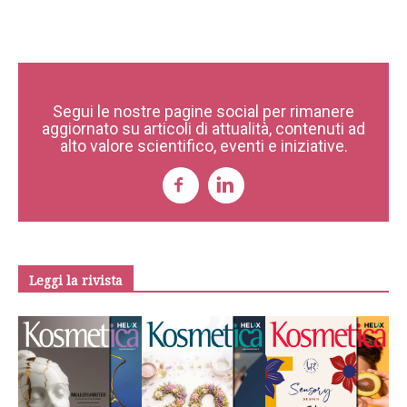
Segui le nostre pagine social per rimanere
aggiornato su articoli di attualità, contenuti ad
alto valore scientifico, eventi e iniziative.
Leggi la rivista