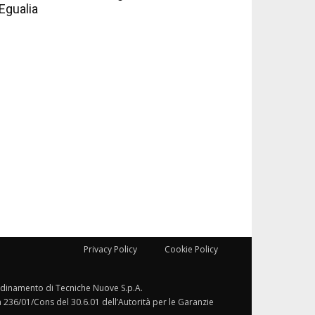
Egualia
Privacy Policy
Cookie Policy
ordinamento di Tecniche Nuove S.p.A.
a 236/01/Cons del 30.6.01 dell’Autorità per le Garanzie