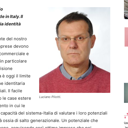
io
in Italy. Il
a identità
nte del nostro
imprese devono
a commerciale e
in particolare
visione
è oggi il limite
e identitaria
li. Il facile
Luciano Pilotti.
o le case estere
ento in cui le
pacità del sistema-Italia di valutare i loro potenziali
tà ossia di salto generazionale. Un potenziale che
 bene, acquisendo così ottime imprese che poi