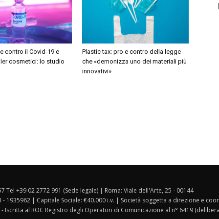
 contro il Covid-19 e
Plastic tax: pro e contro della legge
iller cosmetici: lo studio
che «demonizza uno dei materiali più
innovativi»
157 Tel +39 02 2772 991 (Sede legale) | Roma: Viale dell'Arte, 25 - 00144
I - 1935962 | Capitale Sociale: €40.000 i.v. | Società soggetta a direzione e co
 - Iscritta al ROC Registro degli Operatori di Comunicazione al n° 6419 (deliber