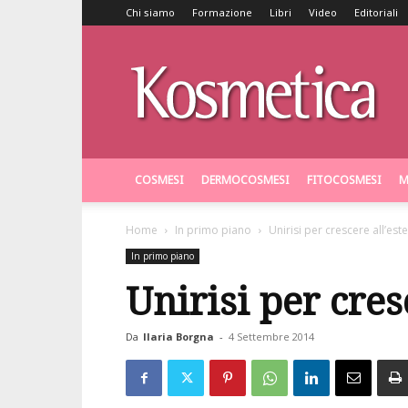
Chi siamo
Formazione
Libri
Video
Editoriali
Kosmetica
COSMESI
DERMOCOSMESI
FITOCOSMESI
M
Home
In primo piano
Unirisi per crescere all’est
In primo piano
Unirisi per cres
Da
Ilaria Borgna
-
4 Settembre 2014