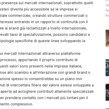
a presenza sui mercati internazionali, soprattutto quelli
Ol
esteri diventa più accessibile se le imprese si
fa
Ko
iale commerciale, creando strutture commerciali o
nteresse entrando in un rapporto di continuità con il
te ai brand già reclamizzati a livello internazionale,
elevati tassi di specializzazione, possono candidarsi a
tipologie specifiche di queste linee sviluppando la
sui mercati internazionali attraverso piattaforme
i processo, apportando il proprio contributo di
Questi valori sono presenti nelle imprese italiane,
se allo scambio e all’interazione con grandi brand o
zazione spesso lo consentirebbe su un piano non
di di intercettare filiere del valore estese sviluppate a
ù aperte ad accogliere contributi altamente specializzati
r prendere contatto con i mercati più lontani per il
mento complessivo.