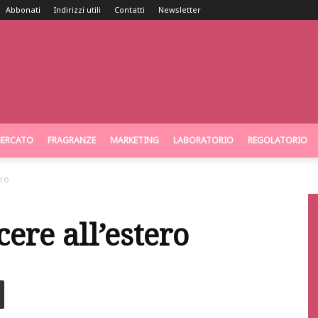
Abbonati
Indirizzi utili
Contatti
Newsletter
ERCATO
FRAGRANZE
MARKETING
LABORATORIO
REGOLATORIO
ero
cere all’estero