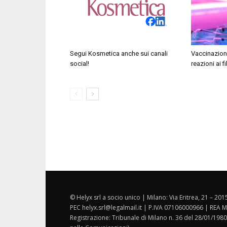
Segui Kosmetica anche sui canali
Vaccinazione
social!
reazioni ai f
© Helyx srl a socio unico | Milano: Via Eritrea, 21 – 20
PEC helyx.srl@legalmail.it | P.IVA 07106000966 | REA M
Registrazione: Tribunale di Milano n. 36 del 28/01/1980