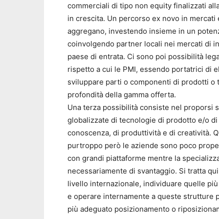
commerciali di tipo non equity finalizzati all
in crescita. Un percorso ex novo in mercati 
aggregano, investendo insieme in un potenz
coinvolgendo partner locali nei mercati di i
paese di entrata. Ci sono poi possibilità lega
rispetto a cui le PMI, essendo portatrici di 
sviluppare parti o componenti di prodotti o 
profondità della gamma offerta.
Una terza possibilità consiste nel proporsi 
globalizzate di tecnologie di prodotto e/o d
conoscenza, di produttività e di creatività. 
purtroppo però le aziende sono poco propen
con grandi piattaforme mentre la specializ
necessariamente di svantaggio. Si tratta quin
livello internazionale, individuare quelle pi
e operare internamente a queste strutture pe
più adeguato posizionamento o riposiziona