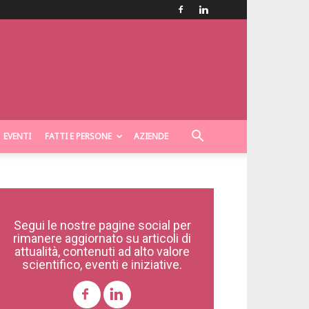
EVENTI
FATTI E PERSONE
AZIENDE
Segui le nostre pagine social per
rimanere aggiornato su articoli di
attualità, contenuti ad alto valore
scientifico, eventi e iniziative.