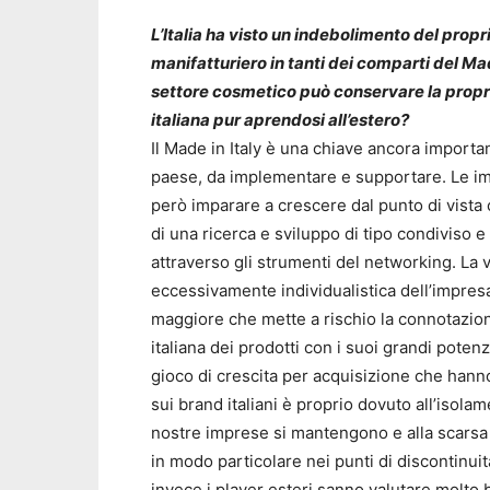
L’Italia ha visto un indebolimento del propr
manifatturiero in tanti dei comparti del Made 
settore cosmetico può conservare la propri
italiana pur aprendosi all’estero?
Il Made in Italy è una chiave ancora importa
paese, da implementare e supportare. Le 
però imparare a crescere dal punto di vist
di una ricerca e sviluppo di tipo condiviso e 
attraverso gli strumenti del networking. La 
eccessivamente individualistica dell’impresa 
maggiore che mette a rischio la connotazion
italiana dei prodotti con i suoi grandi potenzia
gioco di crescita per acquisizione che hann
sui brand italiani è proprio dovuto all’isolam
nostre imprese si mantengono e alla scarsa ca
in modo particolare nei punti di discontinui
invece i player esteri sanno valutare molto