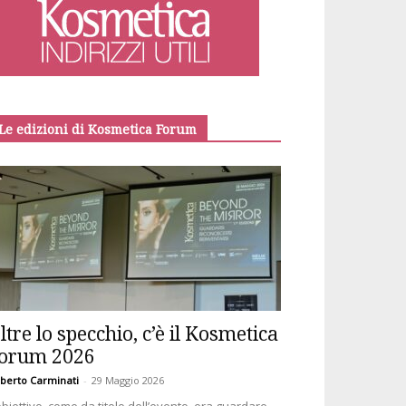
Le edizioni di Kosmetica Forum
ltre lo specchio, c’è il Kosmetica
orum 2026
berto Carminati
-
29 Maggio 2026
obiettivo, come da titolo dell’evento, era guardare