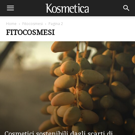
Home
Fitocosmesi
Pagina 2
FITOCOSMESI
Cosmetici sostenibili dagli scarti di