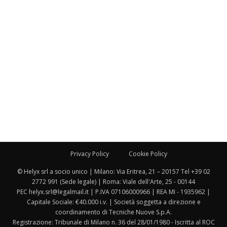
Privacy Policy
Cookie Policy
© Helyx srl a socio unico | Milano: Via Eritrea, 21 – 20157 Tel +39 02
2772 991 (Sede legale) | Roma: Viale dell'Arte, 25 - 00144
PEC helyx.srl@legalmail.it | P.IVA 07106000966 | REA MI - 1935962 |
Capitale Sociale: €40.000 i.v. | Società soggetta a direzione e
coordinamento di Tecniche Nuove S.p.A.
Registrazione: Tribunale di Milano n. 36 del 28/01/1980 - Iscritta al ROC