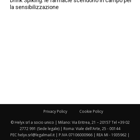
Drink Spiking: le farmacie scendono in campo per
la sensibilizzazione
Privacy Policy
Cookie Policy
© Helyx srl a socio unico | Milano: Via Eritrea, 21 – 20157 Tel +39 02
2772 991 (Sede legale) | Roma: Viale dell'Arte, 25 - 00144
PEC helyx.srl@legalmail.it | P.IVA 07106000966 | REA MI - 1935962 |