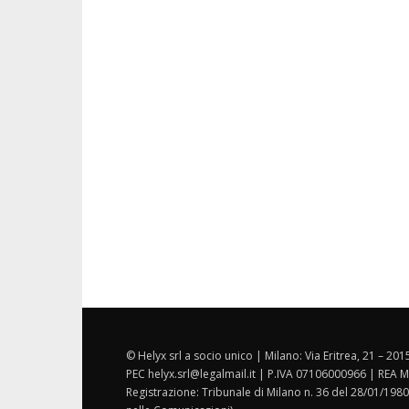
© Helyx srl a socio unico | Milano: Via Eritrea, 21 – 20
PEC helyx.srl@legalmail.it | P.IVA 07106000966 | REA M
Registrazione: Tribunale di Milano n. 36 del 28/01/1980