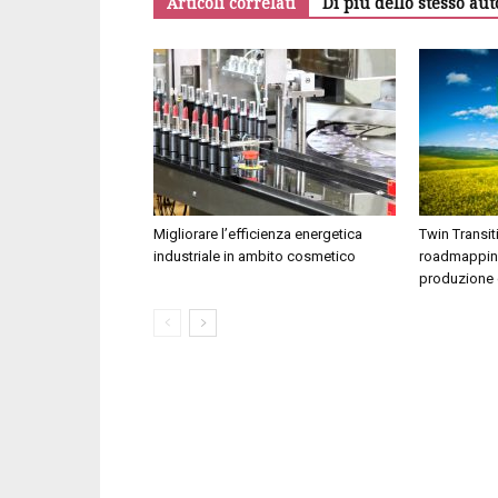
Articoli correlati
Di più dello stesso aut
Migliorare l’efficienza energetica
Twin Transi
industriale in ambito cosmetico
roadmapping
produzione 