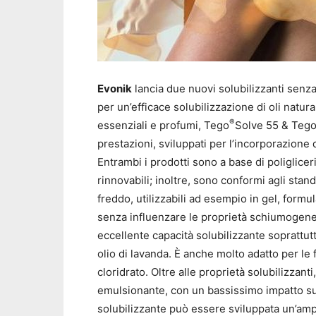
Evonik
lancia due nuovi solubilizzanti senz
per un’efficace solubilizzazione di oli natural
®
essenziali e profumi, Tego
Solve 55 & Teg
prestazioni, sviluppati per l’incorporazione 
Entrambi i prodotti sono a base di poliglicer
rinnovabili; inoltre, sono conformi agli sta
freddo, utilizzabili ad esempio in gel, formu
senza influenzare le proprietà schiumogene
eccellente capacità solubilizzante soprattut
olio di lavanda. È anche molto adatto per le
cloridrato. Oltre alle proprietà solubilizzanti
emulsionante, con un bassissimo impatto sull
solubilizzante può essere sviluppata un’ampi