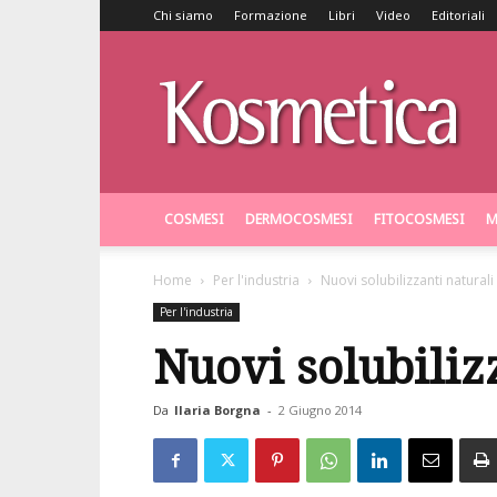
Chi siamo
Formazione
Libri
Video
Editoriali
Kosmetica
COSMESI
DERMOCOSMESI
FITOCOSMESI
M
Home
Per l'industria
Nuovi solubilizzanti naturali
Per l'industria
Nuovi solubiliz
Da
Ilaria Borgna
-
2 Giugno 2014