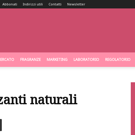
Abbonati
Indirizzi utili
Contatti
Newsletter
ERCATO
FRAGRANZE
MARKETING
LABORATORIO
REGOLATORIO
zanti naturali