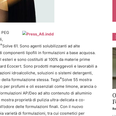
a PEG
i,
®
o
Solve 61. Sono agenti solubilizzanti ad alte
di componenti lipofili in formulazioni a base acquosa.
il esteri e sono costituiti al 100% da materie prime
ndard Ecocert. Sono prodotti maneggevoli e lavorabili a
lazioni idroalcoliche, soluzioni o sistemi detergenti,
®
 della formulazione stessa. Tego
Solve 55 mostra
to per profumi e oli essenziali come limone, arancia o
 formulazioni AP/Deo ad alto contenuto di alluminio
O
, mostra proprietà di pulizia ultra-delicata e co-
F
’odore delle formulazioni finali. Con il nuovo
Ro
a varietà di formulazioni, tra cui cosmetici per
L’