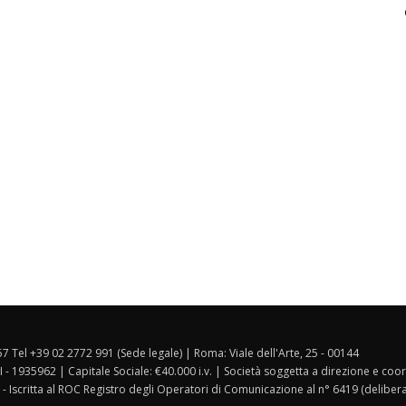
157 Tel +39 02 2772 991 (Sede legale) | Roma: Viale dell'Arte, 25 - 00144
I - 1935962 | Capitale Sociale: €40.000 i.v. | Società soggetta a direzione e co
 - Iscritta al ROC Registro degli Operatori di Comunicazione al n° 6419 (deliber