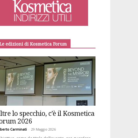
Le edizioni di Kosmetica Forum
ltre lo specchio, c’è il Kosmetica
orum 2026
berto Carminati
-
29 Maggio 2026
obiettivo, come da titolo dell’evento, era guardare