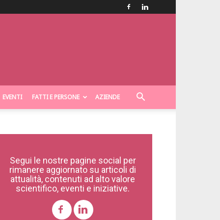
EVENTI
FATTI E PERSONE
AZIENDE
Segui le nostre pagine social per
rimanere aggiornato su articoli di
attualità, contenuti ad alto valore
scientifico, eventi e iniziative.