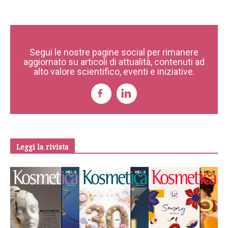
Segui le nostre pagine social per rimanere
aggiornato su articoli di attualità, contenuti ad
alto valore scientifico, eventi e iniziative.
Leggi la rivista