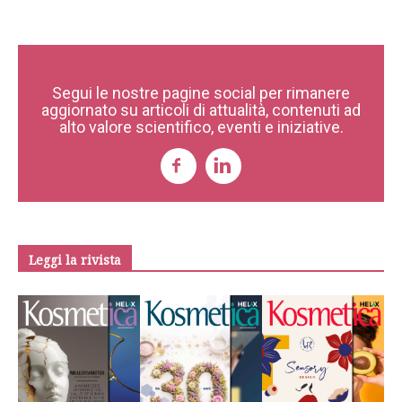
Segui le nostre pagine social per rimanere
aggiornato su articoli di attualità, contenuti ad
alto valore scientifico, eventi e iniziative.
Leggi la rivista