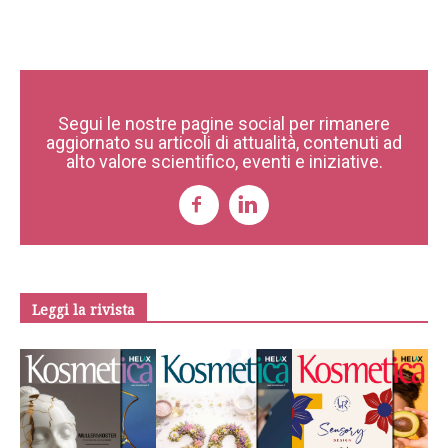
Segui le nostre pagine social per rimanere
aggiornato su articoli di attualità, contenuti ad
alto valore scientifico, eventi e iniziative.
Leggi la rivista