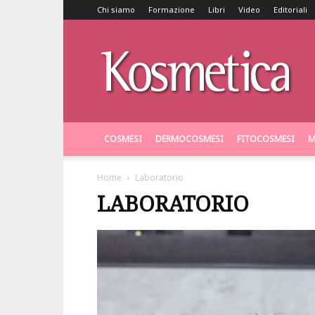
Chi siamo
Formazione
Libri
Video
Editoriali
Kosmetica
COSMESI
DERMOCOSMESI
FITOCOSMESI
M
Home
Laboratorio
LABORATORIO