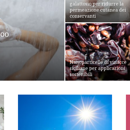
galattosio per ridurre la
permeazione cutanea dei
conservanti
poo
Nanoparticelle di vinacce
siciliane per applicazioni
sostenibili