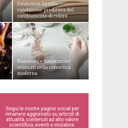
Fondotinta liquido:
valutazione predittiva del
cambiamento di colore
Nanosomi e nanocarrier
avanzati nella cosmetica
moderna
Segui le nostre pagine social per
rimanere aggiornato su articoli di
attualità, contenuti ad alto valore
scientifico, eventi e iniziative.