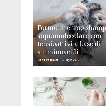
Formulare uno sham
supramolecolare con
tensioattivi a base di
amminoacidi
Elena Pascucci
-
30 Luglio 2026