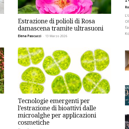
Ro
L’
Estrazione di polioli di Rosa
Ol
damascena tramite ultrasuoni
fa
Ko
Elena Pascucci
-
13 Marzo 2026
Tecnologie emergenti per
l’estrazione di bioattivi dalle
microalghe per applicazioni
cosmetiche