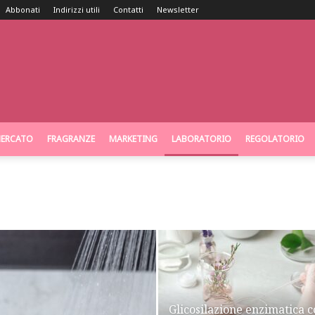
Abbonati
Indirizzi utili
Contatti
Newsletter
ERCATO
FRAGRANZE
MARKETING
LABORATORIO
REGOLATORIO
Glicosilazione enzimatica 