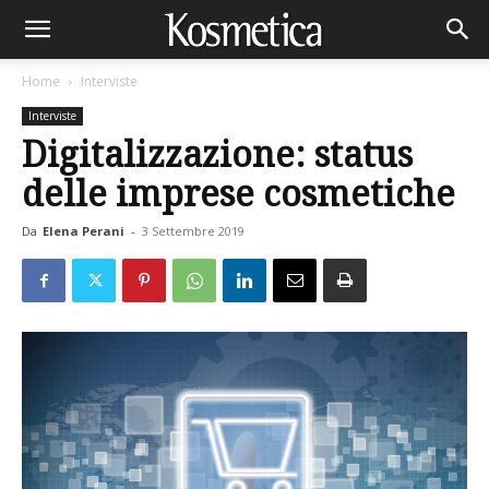
Home
Interviste
Interviste
Digitalizzazione: status
delle imprese cosmetiche
Da
Elena Perani
-
3 Settembre 2019