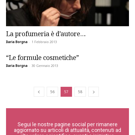
La profumeria è d’autore…
Ilaria Borgna
-
1 Febbraio 2013
“Le formule cosmetiche”
Ilaria Borgna
-
30 Gennaio 2013
56
57
58
Segui le nostre pagine social per rimanere
aggiornato su articoli di attualità, contenuti ad