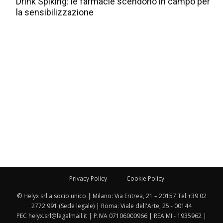
Drink Spiking: le farmacie scendono in campo per
la sensibilizzazione
Privacy Policy
Cookie Policy
© Helyx srl a socio unico | Milano: Via Eritrea, 21 – 20157 Tel +39 02
2772 991 (Sede legale) | Roma: Viale dell'Arte, 25 - 00144
PEC helyx.srl@legalmail.it | P.IVA 07106000966 | REA MI - 1935962 |