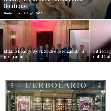
Boutique
Redazione
-
24 Luglio 2026
Milano Beauty Week 2026 è Essenzialità: il
Pitti Fra
programma
dall’11 a