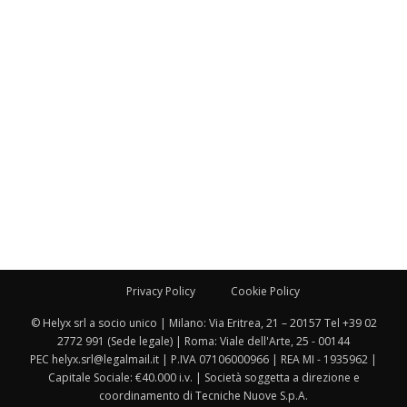
Privacy Policy
Cookie Policy
© Helyx srl a socio unico | Milano: Via Eritrea, 21 – 20157 Tel +39 02
2772 991 (Sede legale) | Roma: Viale dell'Arte, 25 - 00144
PEC helyx.srl@legalmail.it | P.IVA 07106000966 | REA MI - 1935962 |
Capitale Sociale: €40.000 i.v. | Società soggetta a direzione e
coordinamento di Tecniche Nuove S.p.A.