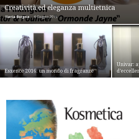
Creatività ed eleganza multietnica
Ilaria Borgna
-
4 Giugno 2015
Univar: 
Esxence 2016: un mondo di fragranze
d’eccelle