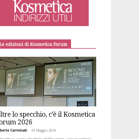
Le edizioni di Kosmetica Forum
ltre lo specchio, c’è il Kosmetica
orum 2026
berto Carminati
-
29 Maggio 2026
obiettivo, come da titolo dell’evento, era guardare