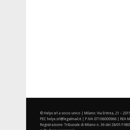
© Helyx srl a socio unico | Milano: Via Eritrea, 21 – 20
PEC helyx.srl@legalmail.it | P.IVA 07106000966 | REA M
Registrazione: Tribunale di Milano n. 36 del 28/01/1980