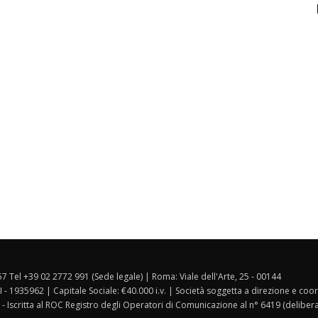
157 Tel +39 02 2772 991 (Sede legale) | Roma: Viale dell'Arte, 25 - 00144
I - 1935962 | Capitale Sociale: €40.000 i.v. | Società soggetta a direzione e co
 - Iscritta al ROC Registro degli Operatori di Comunicazione al n° 6419 (deliber