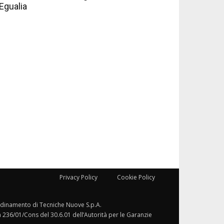
Egualia
Privacy Policy
Cookie Policy
ordinamento di Tecniche Nuove S.p.A.
a 236/01/Cons del 30.6.01 dell’Autorità per le Garanzie