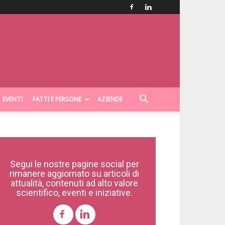
EVENTI
FATTI E PERSONE
AZIENDE
Segui le nostre pagine social per
rimanere aggiornato su articoli di
attualità, contenuti ad alto valore
scientifico, eventi e iniziative.