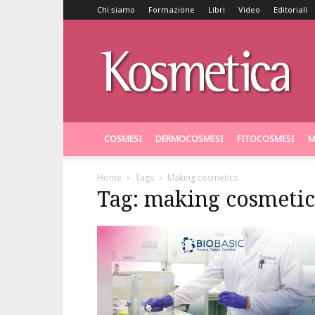
Chi siamo
Formazione
Libri
Video
Editoriali
Kosmetica
COSMESI
DERMOCOSMESI
FITOCOSMESI
M
Home
Tags
Making cosmetics
Tag: making cosmetic