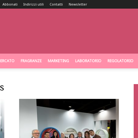
Abbonati
Indirizzi utili
Contatti
Newsletter
ERCATO
FRAGRANZE
MARKETING
LABORATORIO
REGOLATORIO
s