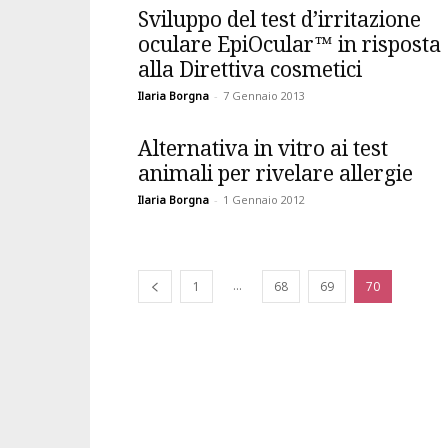
Sviluppo del test d’irritazione
oculare EpiOcular™ in risposta
alla Direttiva cosmetici
Ilaria Borgna
-
7 Gennaio 2013
Alternativa in vitro ai test
animali per rivelare allergie
Ilaria Borgna
-
1 Gennaio 2012
...
1
68
69
70