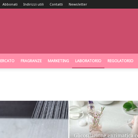
Abbonati
Indirizzi utili
Contatti
Newsletter
ERCATO
FRAGRANZE
MARKETING
LABORATORIO
REGOLATORIO
Glicosilazione enzimatica 