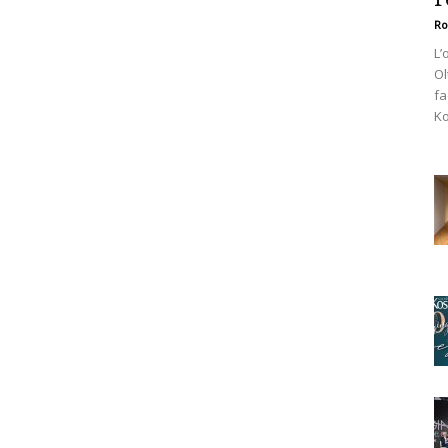
Ro
L’
Ol
fa
Ko