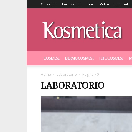
Chi siamo
Formazione
Libri
Video
Editoriali
Kosmetica
COSMESI
DERMOCOSMESI
FITOCOSMESI
M
Home
Laboratorio
Pagina 70
LABORATORIO