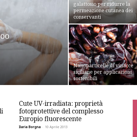
galattosio per ridurre la
permeazione cutanea dei
conservanti
poo
Nanoparticelle di vinacce
siciliane per applicazioni
sostenibili
Cute UV-irradiata: proprietà
di
fotoprotettive del complesso
Europio fluorescente
Ilaria Borgna
-
10 Aprile 2013