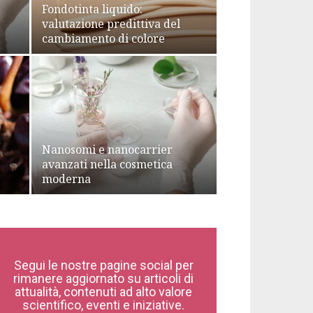
Fondotinta liquido:
valutazione predittiva del
cambiamento di colore
Nanosomi e nanocarrier
avanzati nella cosmetica
moderna
Segui le nostre pagine social per
rimanere aggiornato su articoli di
attualità, contenuti ad alto valore
scientifico, eventi e iniziative.