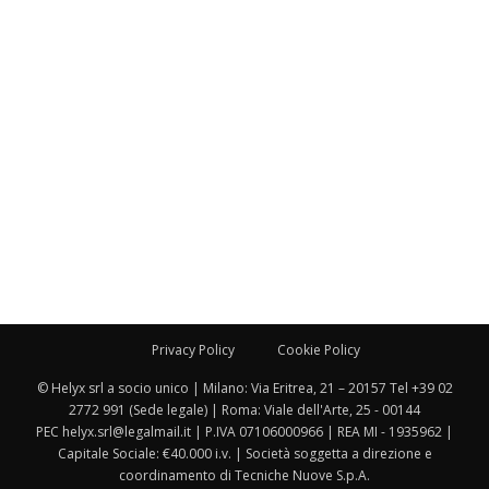
Privacy Policy
Cookie Policy
© Helyx srl a socio unico | Milano: Via Eritrea, 21 – 20157 Tel +39 02
2772 991 (Sede legale) | Roma: Viale dell'Arte, 25 - 00144
PEC helyx.srl@legalmail.it | P.IVA 07106000966 | REA MI - 1935962 |
Capitale Sociale: €40.000 i.v. | Società soggetta a direzione e
coordinamento di Tecniche Nuove S.p.A.